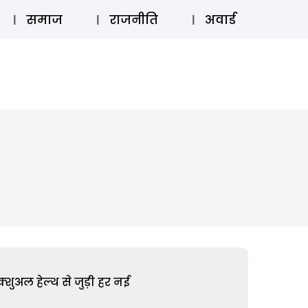
⚲
स्टोरी
लॉग इन
SUBSCRIBE
समाज
राजनीति
अवार्ड
शुअल हेल्थ से जुड़ी हर नई