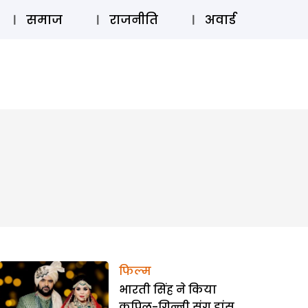
⚲
स्टोरी
लॉग इन
SUBSCRIBE
समाज
राजनीति
अवार्ड
फिल्म
भारती सिंह ने किया
कपिल-गिन्नी संग डांस