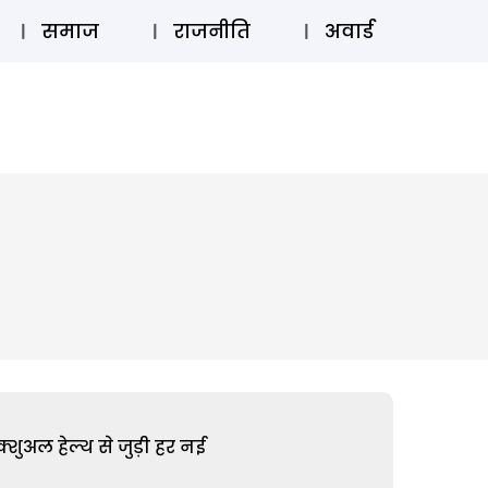
⚲
स्टोरी
लॉग इन
SUBSCRIBE
समाज
राजनीति
अवार्ड
शुअल हेल्थ से जुड़ी हर नई