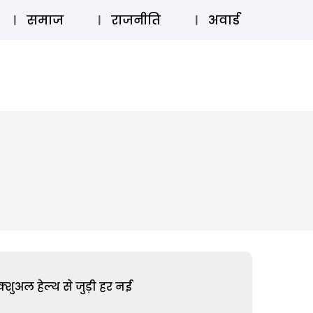
⚲
स्टोरी
लॉग इन
SUBSCRIBE
समाज
राजनीति
अवार्ड
शुअल हेल्थ से जुड़ी हर नई