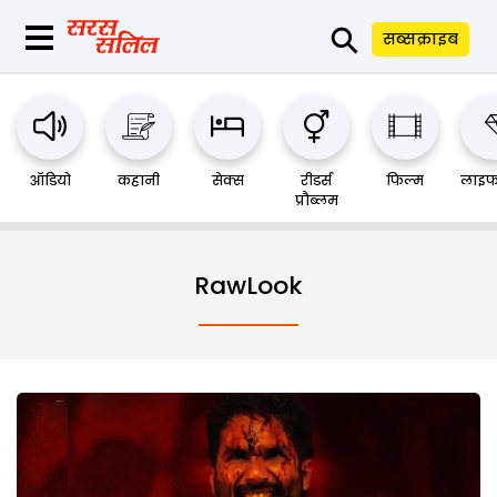
⚲
सब्सक्राइब
ऑडियो
कहानी
सेक्स
रीडर्स
फिल्म
लाइफ
प्रौब्लम
RawLook