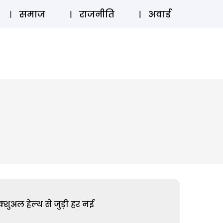
⚲
स्टोरी
लॉग इन
SUBSCRIBE
समाज
राजनीति
अवार्ड
शुअल हेल्थ से जुड़ी हर नई