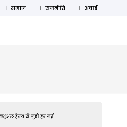
⚲
स्टोरी
लॉग इन
SUBSCRIBE
समाज
राजनीति
अवार्ड
शुअल हेल्थ से जुड़ी हर नई