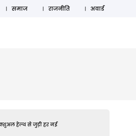
⚲
स्टोरी
लॉग इन
SUBSCRIBE
समाज
राजनीति
अवार्ड
शुअल हेल्थ से जुड़ी हर नई