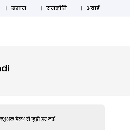
⚲
स्टोरी
लॉग इन
SUBSCRIBE
समाज
राजनीति
अवार्ड
ndi
शुअल हेल्थ से जुड़ी हर नई