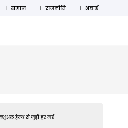
⚲
स्टोरी
लॉग इन
SUBSCRIBE
समाज
राजनीति
अवार्ड
शुअल हेल्थ से जुड़ी हर नई