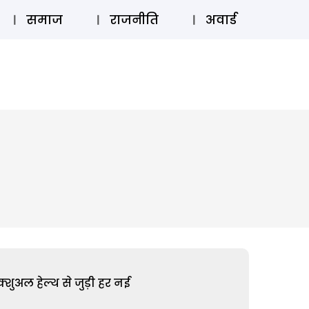
⚲
स्टोरी
लॉग इन
SUBSCRIBE
समाज
राजनीति
अवार्ड
शुअल हेल्थ से जुड़ी हर नई