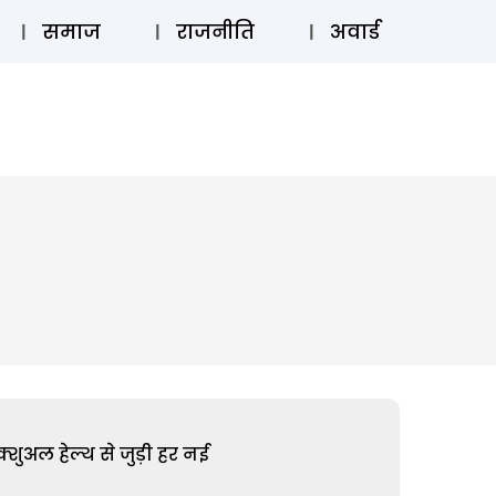
⚲
स्टोरी
लॉग इन
SUBSCRIBE
समाज
राजनीति
अवार्ड
शुअल हेल्थ से जुड़ी हर नई