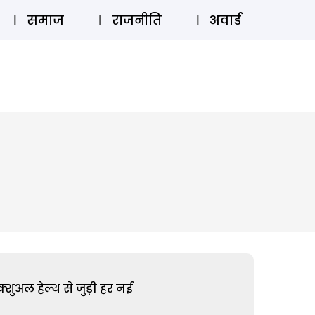
⚲
स्टोरी
लॉग इन
SUBSCRIBE
समाज
राजनीति
अवार्ड
शुअल हेल्थ से जुड़ी हर नई