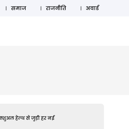
⚲
स्टोरी
लॉग इन
SUBSCRIBE
समाज
राजनीति
अवार्ड
शुअल हेल्थ से जुड़ी हर नई