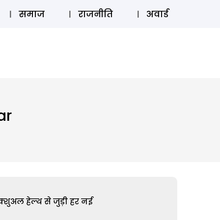
⚲
स्टोरी
लॉग इन
SUBSCRIBE
समाज
राजनीति
अवार्ड
ar
शुअल हेल्थ से जुड़ी हर नई