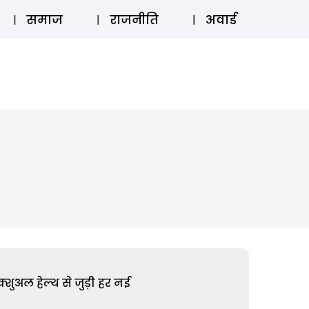
⚲
स्टोरी
लॉग इन
SUBSCRIBE
समाज
राजनीति
अवार्ड
शुअल हेल्थ से जुड़ी हर नई