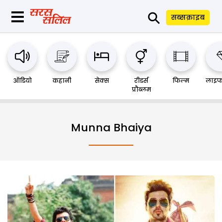
⚲
सब्सक्राइब
ऑडियो
कहानी
सेक्स
रीडर्स
फिल्म
लाइफ
प्रौब्लम
Munna Bhaiya