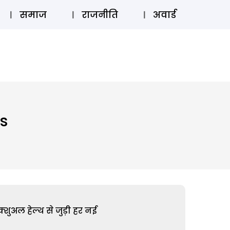
⚲
स्टोरी
लॉग इन
SUBSCRIBE
समाज
राजनीति
अवार्ड
s
शुअल हेल्थ से जुड़ी हर नई