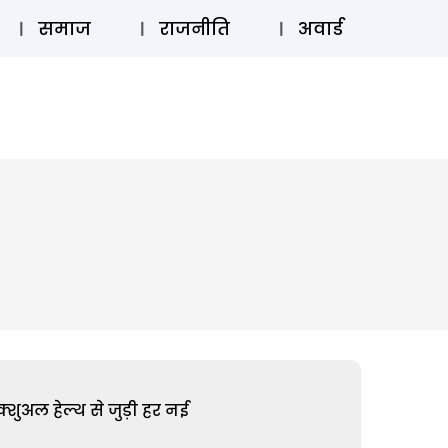
⚲
स्टोरी
लॉग इन
SUBSCRIBE
समाज
राजनीति
अवार्ड
शुअल हेल्थ से जुड़ी हर नई