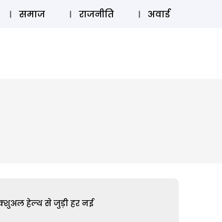
⚲
स्टोरी
लॉग इन
SUBSCRIBE
समाज
राजनीति
अवार्ड
शुअल हेल्थ से जुड़ी हर नई