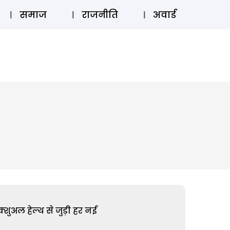
⚲
स्टोरी
लॉग इन
SUBSCRIBE
समाज
राजनीति
अवार्ड
शुअल हेल्थ से जुड़ी हर नई