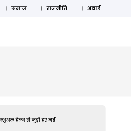
⚲
स्टोरी
लॉग इन
SUBSCRIBE
समाज
राजनीति
अवार्ड
शुअल हेल्थ से जुड़ी हर नई