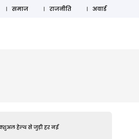
⚲
स्टोरी
लॉग इन
SUBSCRIBE
समाज
राजनीति
अवार्ड
शुअल हेल्थ से जुड़ी हर नई