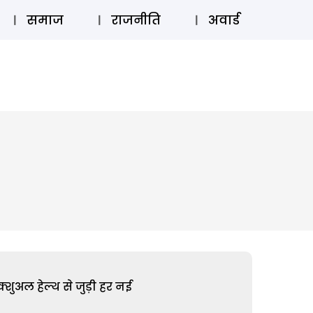
⚲
स्टोरी
लॉग इन
SUBSCRIBE
समाज
राजनीति
अवार्ड
शुअल हेल्थ से जुड़ी हर नई