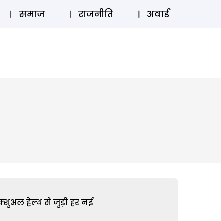
⚲
स्टोरी
लॉग इन
SUBSCRIBE
समाज
राजनीति
अवार्ड
शुअल हेल्थ से जुड़ी हर नई