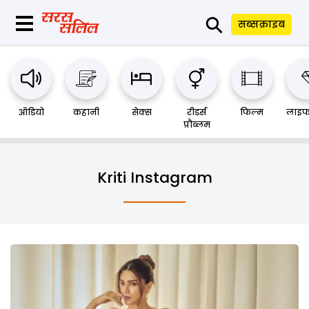
⚲
सब्सक्राइब
ऑडियो
कहानी
सेक्स
रीडर्स
फिल्म
लाइफ
प्रौब्लम
Kriti Instagram