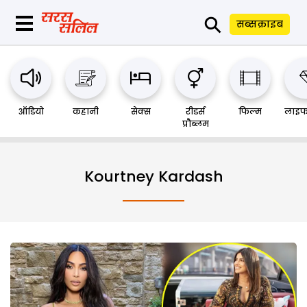
⚲
सब्सक्राइब
ऑडियो
कहानी
सेक्स
रीडर्स
फिल्म
लाइफ
प्रौब्लम
Kourtney Kardash