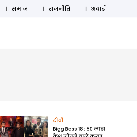
⚲
स्टोरी
लॉग इन
SUBSCRIBE
समाज
राजनीति
अवार्ड
टीवी
Bigg Boss 18 : 50 लाख
कैश जीतने वाले करण