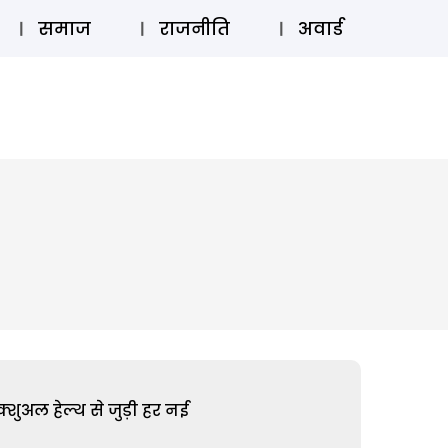
⚲
स्टोरी
लॉग इन
SUBSCRIBE
समाज
राजनीति
अवार्ड
शुअल हेल्थ से जुड़ी हर नई