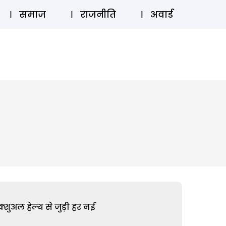
⚲
स्टोरी
लॉग इन
SUBSCRIBE
समाज
राजनीति
अवार्ड
शुअल हेल्थ से जुड़ी हर नई