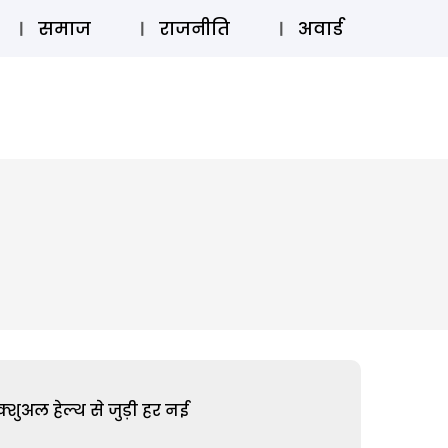
⚲
स्टोरी
लॉग इन
SUBSCRIBE
समाज
राजनीति
अवार्ड
शुअल हेल्थ से जुड़ी हर नई