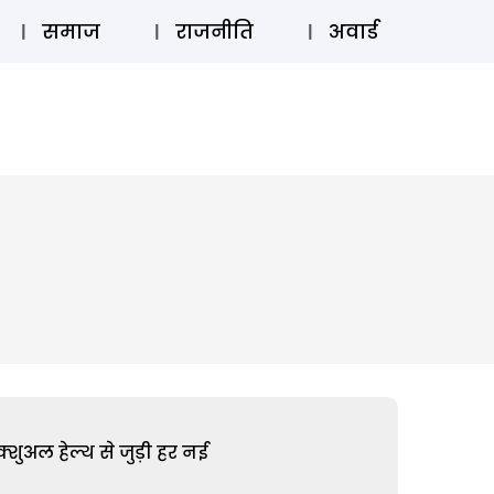
⚲
स्टोरी
लॉग इन
SUBSCRIBE
समाज
राजनीति
अवार्ड
शुअल हेल्थ से जुड़ी हर नई