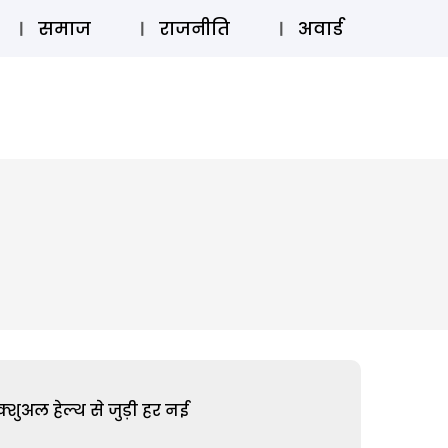
⚲
स्टोरी
लॉग इन
SUBSCRIBE
समाज
राजनीति
अवार्ड
शुअल हेल्थ से जुड़ी हर नई