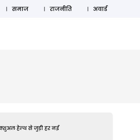
⚲
स्टोरी
लॉग इन
SUBSCRIBE
समाज
राजनीति
अवार्ड
शुअल हेल्थ से जुड़ी हर नई