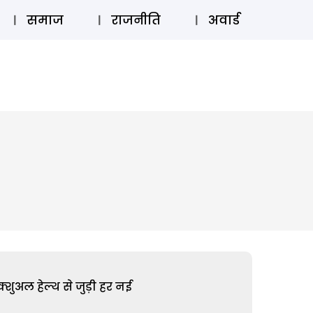
⚲
स्टोरी
लॉग इन
SUBSCRIBE
समाज
राजनीति
अवार्ड
शुअल हेल्थ से जुड़ी हर नई