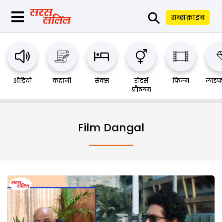
⚲
सब्सक्राइब
ऑडियो
कहानी
सेक्स
रीडर्स
फिल्म
लाइफ
प्रौब्लम
Film Dangal