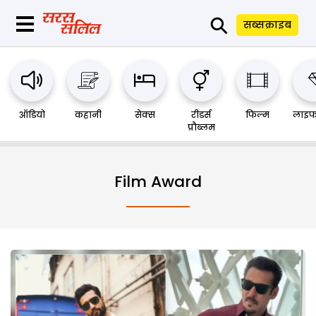
⚲
सब्सक्राइब
ऑडियो
कहानी
सेक्स
रीडर्स
फिल्म
लाइफ
प्रौब्लम
Film Award