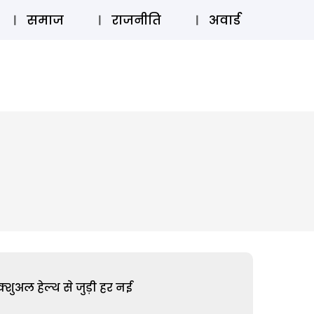
⚲
स्टोरी
लॉग इन
SUBSCRIBE
समाज
राजनीति
अवार्ड
शुअल हेल्थ से जुड़ी हर नई