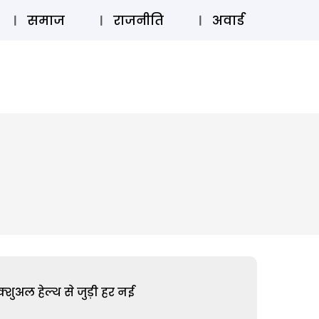
⚲
स्टोरी
लॉग इन
SUBSCRIBE
समाज
राजनीति
अवार्ड
शुअल हेल्थ से जुड़ी हर नई