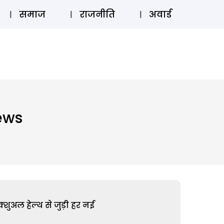
⚲
स्टोरी
लॉग इन
SUBSCRIBE
समाज
राजनीति
अवार्ड
ews
शुअल हेल्थ से जुड़ी हर नई