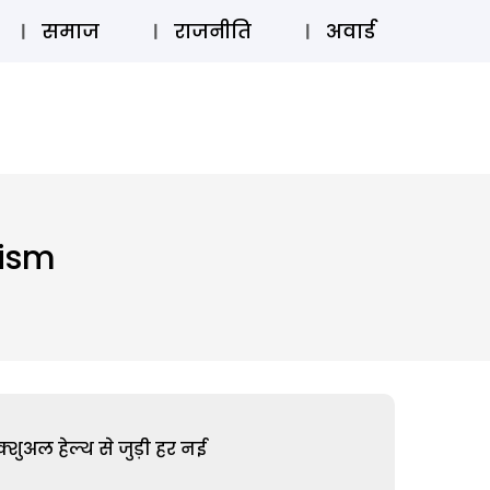
⚲
स्टोरी
लॉग इन
SUBSCRIBE
समाज
राजनीति
अवार्ड
rism
शुअल हेल्थ से जुड़ी हर नई