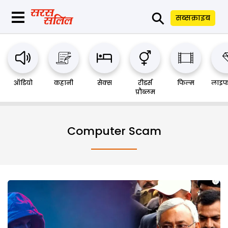
⚲
सब्सक्राइब
ऑडियो
कहानी
सेक्स
रीडर्स
फिल्म
लाइफ
प्रौब्लम
Computer Scam