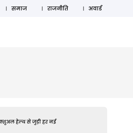
⚲
स्टोरी
लॉग इन
SUBSCRIBE
समाज
राजनीति
अवार्ड
शुअल हेल्थ से जुड़ी हर नई