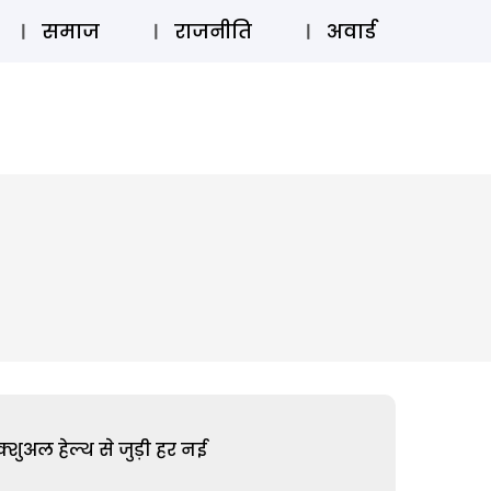
⚲
स्टोरी
लॉग इन
SUBSCRIBE
समाज
राजनीति
अवार्ड
शुअल हेल्थ से जुड़ी हर नई