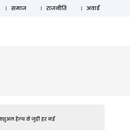
⚲
स्टोरी
लॉग इन
SUBSCRIBE
समाज
राजनीति
अवार्ड
शुअल हेल्थ से जुड़ी हर नई