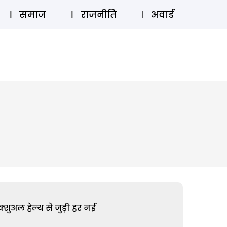
⚲
स्टोरी
लॉग इन
SUBSCRIBE
समाज
राजनीति
अवार्ड
शुअल हेल्थ से जुड़ी हर नई