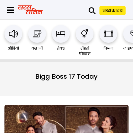
⚲
सब्सक्राइब
ऑडियो
कहानी
सेक्स
रीडर्स
फिल्म
लाइफ
प्रौब्लम
Bigg Boss 17 Today