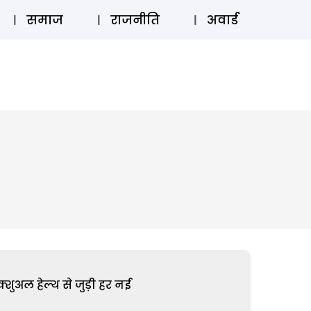
⚲
स्टोरी
लॉग इन
SUBSCRIBE
समाज
राजनीति
अवार्ड
शुअल हेल्थ से जुड़ी हर नई