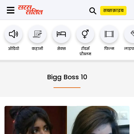
⚲
सब्सक्राइब
ऑडियो
कहानी
सेक्स
रीडर्स
फिल्म
लाइफ
प्रौब्लम
Bigg Boss 10