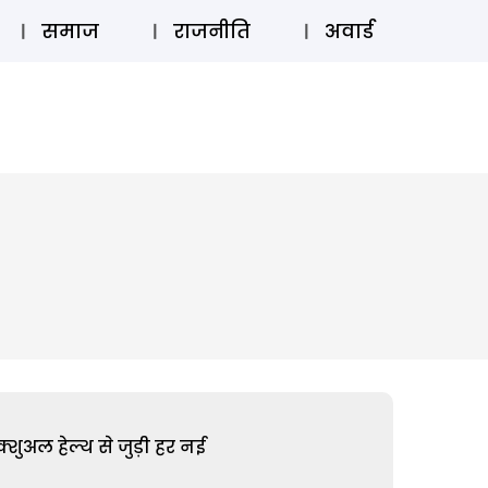
⚲
स्टोरी
लॉग इन
SUBSCRIBE
समाज
राजनीति
अवार्ड
शुअल हेल्थ से जुड़ी हर नई